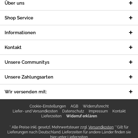
Über uns
Shop Service
Informationen
Kontakt
Unsere Communitys
Unsere Zahlungsarten
Wir versenden mit:
Cookie-Einstellungen
AGB
Widerrufsrecht
Liefer- und Versandkosten
Datenschutz
Impressum
Kontakt
Lieferzeiten
Widerruf erklären
* Alle Preise inkl. gesetzl. Mehrwertsteuer zzgl.
Versandkosten
**Gilt für
Lieferungen nach Deutschland. Lieferzeiten für andere Länder finden sie
hier unter
Lieferzeiten