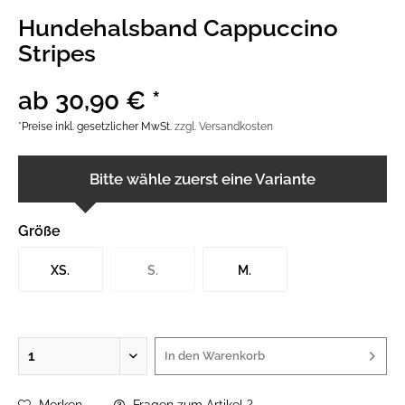
Hundehalsband Cappuccino
Stripes
ab 30,90 € *
*Preise inkl. gesetzlicher MwSt.
zzgl. Versandkosten
Bitte wähle zuerst eine Variante
Größe
XS.
S.
M.
In den
Warenkorb