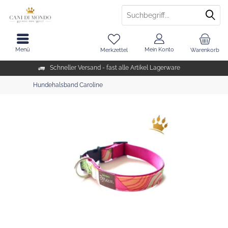
Menü
Mein Konto
Merkzettel
Warenkorb
Schneller Versand - fast alle Artikel Lagerware
Hundehalsband Caroline