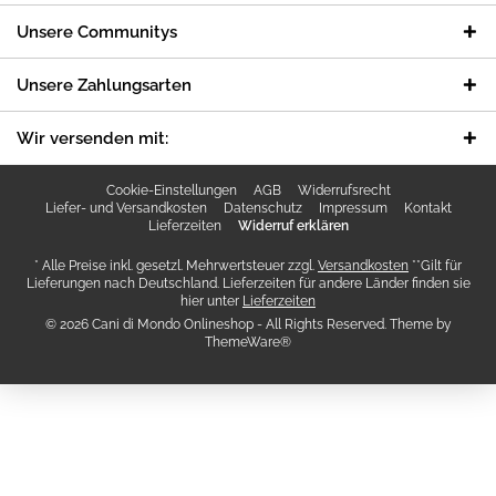
Unsere Communitys
Unsere Zahlungsarten
Wir versenden mit:
Cookie-Einstellungen
AGB
Widerrufsrecht
Liefer- und Versandkosten
Datenschutz
Impressum
Kontakt
Lieferzeiten
Widerruf erklären
* Alle Preise inkl. gesetzl. Mehrwertsteuer zzgl.
Versandkosten
**Gilt für
Lieferungen nach Deutschland. Lieferzeiten für andere Länder finden sie
hier unter
Lieferzeiten
© 2026 Cani di Mondo Onlineshop - All Rights Reserved. Theme by
ThemeWare®