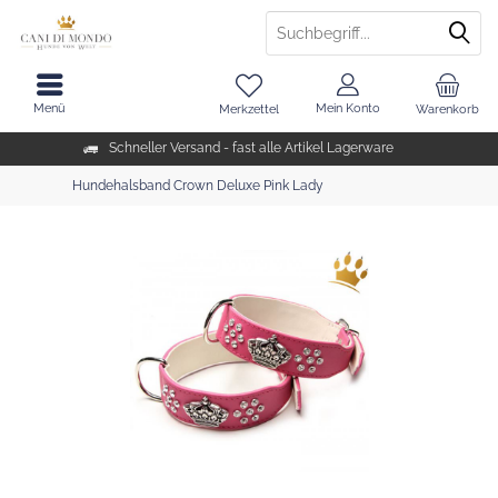
Menü
Mein Konto
Merkzettel
Warenkorb
Schneller Versand - fast alle Artikel Lagerware
Hundehalsband Crown Deluxe Pink Lady