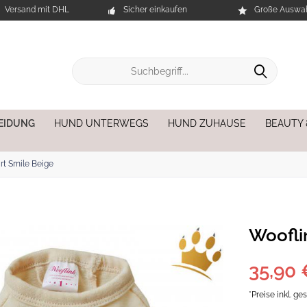
Versand mit DHL
Sicher einkaufen
Große Auswah
EIDUNG
HUND UNTERWEGS
HUND ZUHAUSE
BEAUTY
rt Smile Beige
Woofli
35,90 
*Preise inkl. g