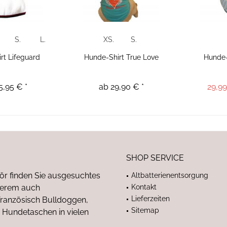
S.
L.
XS.
S.
rt Lifeguard
Hunde-Shirt True Love
Hunde
5,95 € *
ab 29,90 € *
29,99
SHOP SERVICE
ör finden Sie ausgesuchtes
Altbatterienentsorgung
nderem auch
Kontakt
Lieferzeiten
anzösisch Bulldoggen,
Sitemap
 Hundetaschen in vielen