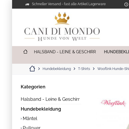
Schneller Versand - fast alle Artikel Lagerware
HALSBAND - LEINE & GESCHIRR
HUNDEBEKL
Hundebekleidung
T-Shirts
Wooflink Hunde-Shi
Kategorien
Halsband - Leine & Geschirr
Hundebekleidung
Mäntel
Pullover