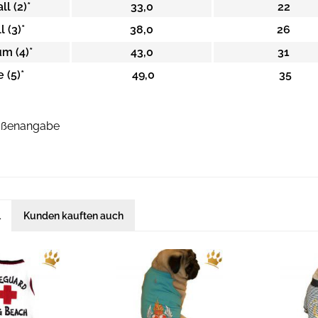
l (2)*
33,0
22
 (3)*
38,0
26
m (4)*
43,0
31
 (5)*
49,0
35
rößenangabe
l
Kunden kauften auch