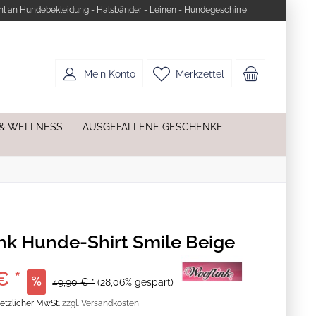
l an Hundebekleidung - Halsbänder - Leinen - Hundegeschirre
Mein Konto
Merkzettel
 & WELLNESS
AUSGEFALLENE GESCHENKE
nk Hunde-Shirt Smile Beige
€ *
49,90 € *
(28,06% gespart)
esetzlicher MwSt.
zzgl. Versandkosten