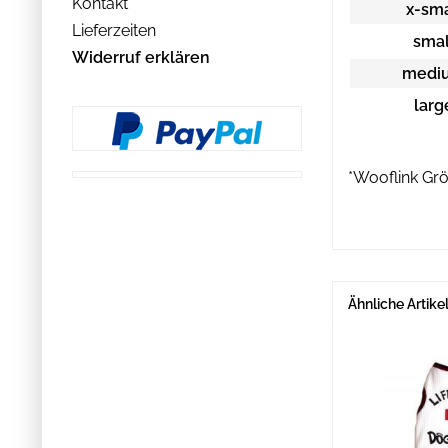
Kontakt
x-smal
Lieferzeiten
small
Widerruf erklären
mediu
large
*Wooflink G
Ähnliche Artike