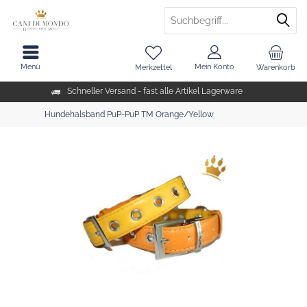
Menü
Mein Konto
Merkzettel
Warenkorb
Schneller Versand - fast alle Artikel Lagerware
Hundehalsband PuP-PuP TM Orange/Yellow