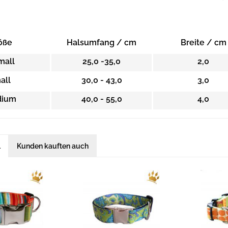
öße
Halsumfang / cm
Breite / cm
mall
25,0 -35,0
2,0
all
30,0 - 43,0
3,0
ium
40,0 - 55,0
4,0
l
Kunden kauften auch