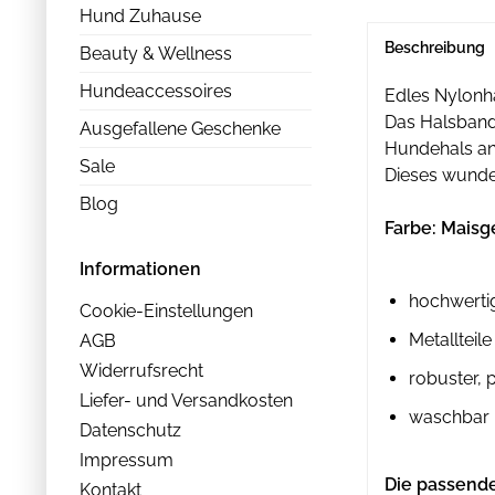
Hund Zuhause
Beschreibung
Beauty & Wellness
Hundeaccessoires
Edles Nylonha
Das Halsband 
Ausgefallene Geschenke
Hundehals an
Sale
Dieses wunder
Blog
Farbe: Maisg
Informationen
hochwerti
Cookie-Einstellungen
Metallteile
AGB
Widerrufsrecht
robuster, 
Liefer- und Versandkosten
waschbar b
Datenschutz
Impressum
Die passende
Kontakt