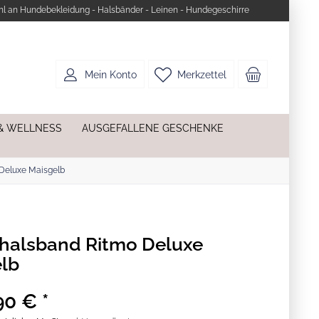
l an Hundebekleidung - Halsbänder - Leinen - Hundegeschirre
Mein Konto
Merkzettel
& WELLNESS
AUSGEFALLENE GESCHENKE
Deluxe Maisgelb
halsband Ritmo Deluxe
lb
90 € *