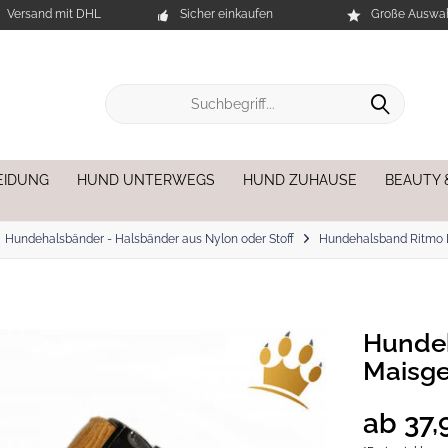
Versand mit DHL
Sicher einkaufen
Große Auswah
EIDUNG
HUND UNTERWEGS
HUND ZUHAUSE
BEAUTY 
Hundehalsbänder - Halsbänder aus Nylon oder Stoff
Hundehalsband Ritmo 
Hunde
Maisge
ab 37,