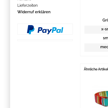
Lieferzeiten
Widerruf erklären
Gr
x-s
sm
med
Ähnliche Artike