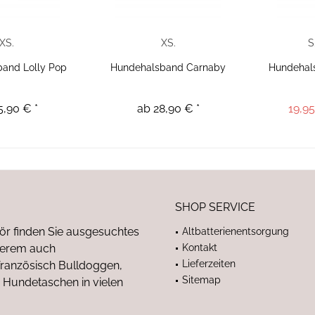
XS.
XS.
S
and Lolly Pop
Hundehalsband Carnaby
Hundehal
5,90 € *
ab 28,90 € *
19,95
SHOP SERVICE
ör finden Sie ausgesuchtes
Altbatterienentsorgung
nderem auch
Kontakt
Lieferzeiten
anzösisch Bulldoggen,
Sitemap
 Hundetaschen in vielen