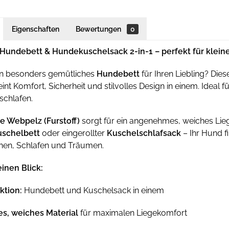
Eigenschaften
Bewertungen
0
Hundebett & Hundekuschelsack 2-in-1 – perfekt für klein
in besonders gemütliches
Hundebett
für Ihren Liebling? Die
int Komfort, Sicherheit und stilvolles Design in einem. Ideal 
schlafen.
ge Webpelz (Furstoff)
sorgt für ein angenehmes, weiches Lieg
uschelbett
oder eingerollter
Kuschelschlafsack
– Ihr Hund f
en, Schlafen und Träumen.
einen Blick:
ktion:
Hundebett und Kuschelsack in einem
es, weiches Material
für maximalen Liegekomfort