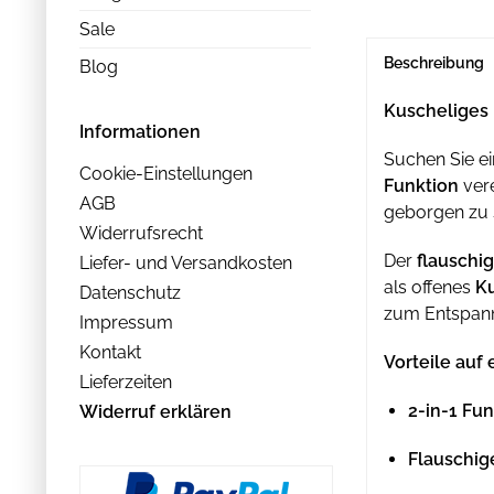
Sale
Beschreibung
Blog
Kuscheliges 
Informationen
Suchen Sie e
Cookie-Einstellungen
Funktion
vere
AGB
geborgen zu 
Widerrufsrecht
Der
flauschi
Liefer- und Versandkosten
als offenes
K
Datenschutz
zum Entspann
Impressum
Kontakt
Vorteile auf 
Lieferzeiten
2-in-1 Fun
Widerruf erklären
Flauschig