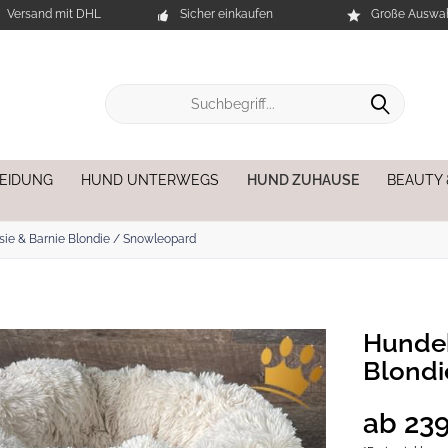
Versand mit DHL
Sicher einkaufen
Große Auswah
EIDUNG
HUND UNTERWEGS
HUND ZUHAUSE
BEAUTY
ie & Barnie Blondie / Snowleopard
Hundek
Blondi
ab 239