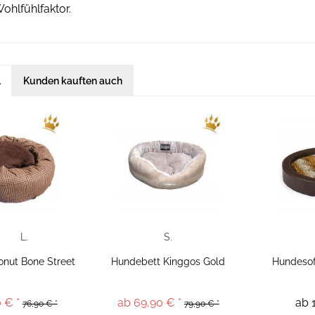
hlfühlfaktor.
l
Kunden kauften auch
L.
S.
nut Bone Street
Hundebett Kinggos Gold
Hundesof
 € *
ab 69,90 € *
ab 
76,90 € *
79,90 € *