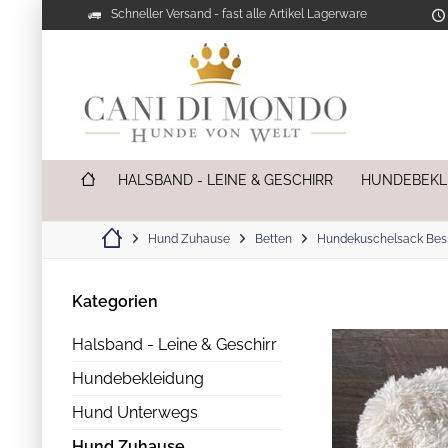
Schneller Versand - fast alle Artikel Lagerware
HALSBAND - LEINE & GESCHIRR
HUNDEBEKL
Hund Zuhause
Betten
Hundekuschelsack Bess
Kategorien
Halsband - Leine & Geschirr
Hundebekleidung
Hund Unterwegs
Hund Zuhause