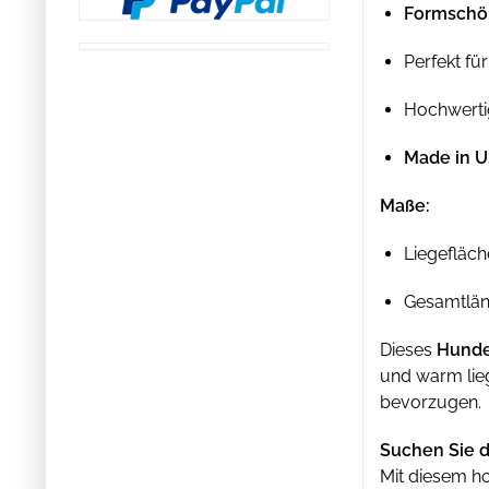
Formschö
Perfekt fü
Hochwertig
Made in 
Maße:
Liegefläc
Gesamtläng
Dieses
Hunde
und warm lieg
bevorzugen.
Suchen Sie d
Mit diesem h