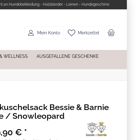
l an Hundebekleidung - Halsbänder - Leinen - Hundegeschirre
Mein Konto
Merkzettel
 & WELLNESS
AUSGEFALLENE GESCHENKE
uschelsack Bessie & Barnie
e / Snowleopard
,90 € *