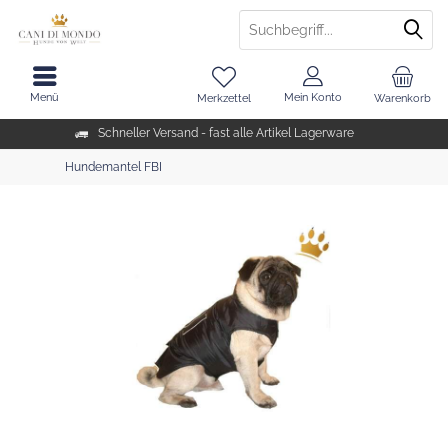
Menü
Mein Konto
Merkzettel
Warenkorb
Schneller Versand - fast alle Artikel Lagerware
Hundemantel FBI