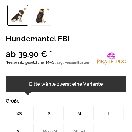
Hundemantel FBI
ab 39,90 € *
*Preise inkl. gesetzlicher MwSt.
zzgl. Versandkosten
Bitte wähle zuerst eine Variante
Größe
XS.
S.
M.
L.
XL.
MopsM
MopsL