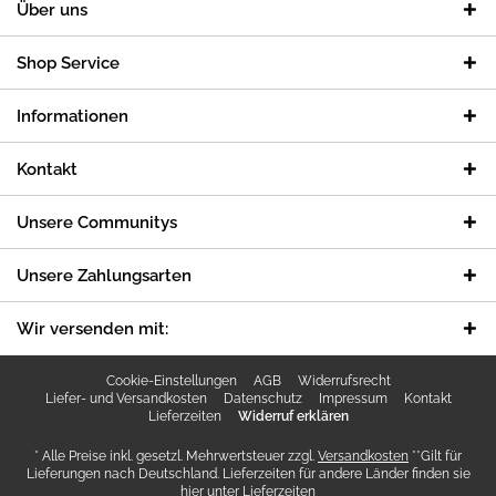
Über uns
Shop Service
Informationen
Kontakt
Unsere Communitys
Unsere Zahlungsarten
Wir versenden mit:
Cookie-Einstellungen
AGB
Widerrufsrecht
Liefer- und Versandkosten
Datenschutz
Impressum
Kontakt
Lieferzeiten
Widerruf erklären
* Alle Preise inkl. gesetzl. Mehrwertsteuer zzgl.
Versandkosten
**Gilt für
Lieferungen nach Deutschland. Lieferzeiten für andere Länder finden sie
hier unter
Lieferzeiten