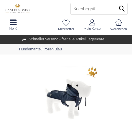
Menü
Mein Konto
Merkzettel
Warenkorb
Schneller Versand - fast alle Artikel Lagerware
Hundemantel Frozen Blau