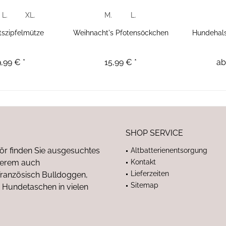
L.
XL.
M.
L.
szipfelmütze
Weihnacht's Pfotensöckchen
Hundehals
,99 € *
15,99 € *
ab
SHOP SERVICE
ör finden Sie ausgesuchtes
Altbatterienentsorgung
nderem auch
Kontakt
Lieferzeiten
anzösisch Bulldoggen,
Sitemap
 Hundetaschen in vielen