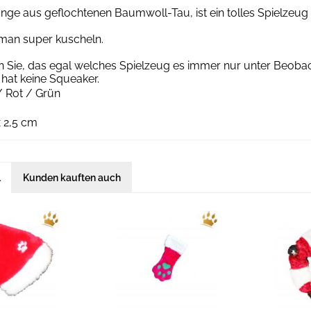
ange aus geflochtenen Baumwoll-Tau, ist ein tolles Spielze
 man super kuscheln.
en Sie, das egal welches Spielzeug es immer nur unter Beo
hat keine Squeaker.
/ Rot / Grün
 x 2,5 cm
l
Kunden kauften auch