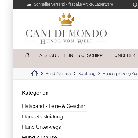
Schneller Versand - fast alle Artikel Lagerware
HALSBAND - LEINE & GESCHIRR
HUNDEBEKL
Hund Zuhause
Spielzeug
Hundespielzeug Zuc
Kategorien
Halsband - Leine & Geschirr
Hundebekleidung
Hund Unterwegs
Hund Zuhause