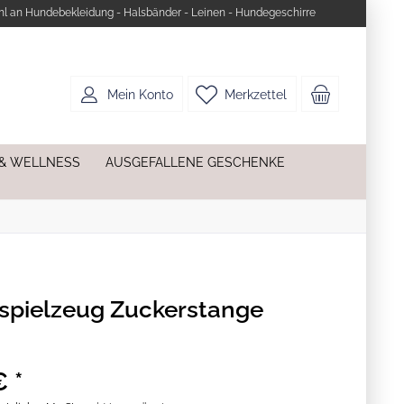
l an Hundebekleidung - Halsbänder - Leinen - Hundegeschirre
Mein Konto
Merkzettel
 & WELLNESS
AUSGEFALLENE GESCHENKE
pielzeug Zuckerstange
€ *