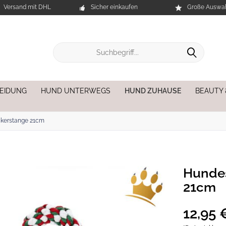
Versand mit DHL
Sicher einkaufen
Große Auswah
EIDUNG
HUND UNTERWEGS
HUND ZUHAUSE
BEAUTY
kerstange 21cm
Hundes
21cm
12,95 