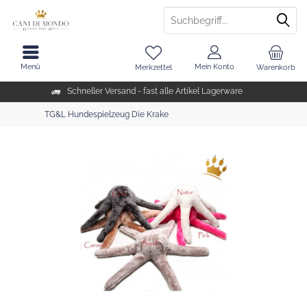
Menü
Mein Konto
Merkzettel
Warenkorb
Schneller Versand - fast alle Artikel Lagerware
TG&L Hundespielzeug Die Krake