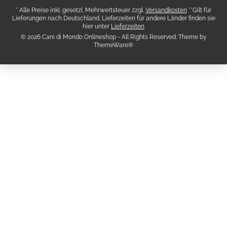
* Alle Preise inkl. gesetzl. Mehrwertsteuer zzgl.
Versandkosten
**Gilt für
Lieferungen nach Deutschland. Lieferzeiten für andere Länder finden sie
hier unter
Lieferzeiten
© 2026 Cani di Mondo Onlineshop - All Rights Reserved. Theme by
ThemeWare®