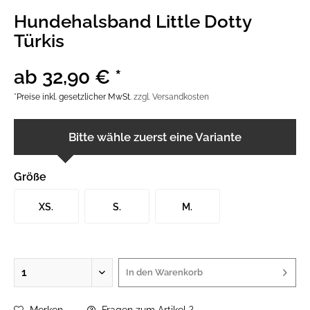
Hundehalsband Little Dotty
Türkis
ab 32,90 € *
*Preise inkl. gesetzlicher MwSt.
zzgl. Versandkosten
Bitte wähle zuerst eine Variante
Größe
XS.
S.
M.
In den
Warenkorb