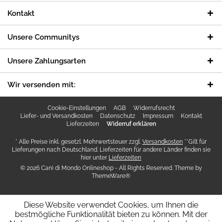
Kontakt
Unsere Communitys
Unsere Zahlungsarten
Wir versenden mit:
Cookie-Einstellungen
AGB
Widerrufsrecht
Liefer- und Versandkosten
Datenschutz
Impressum
Kontakt
Lieferzeiten
Widerruf erklären
* Alle Preise inkl. gesetzl. Mehrwertsteuer zzgl.
Versandkosten
**Gilt für
Lieferungen nach Deutschland. Lieferzeiten für andere Länder finden sie
hier unter
Lieferzeiten
© 2026 Cani di Mondo Onlineshop - All Rights Reserved. Theme by
ThemeWare®
Diese Website verwendet Cookies, um Ihnen die
bestmögliche Funktionalität bieten zu können. Mit der