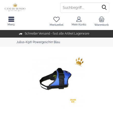
Menü
Mein Konto
Merkzettel
Warenkorb
Schneller Versand - fast alle Artikel Lagerware
Julius-K9® Powergeschirr Blau