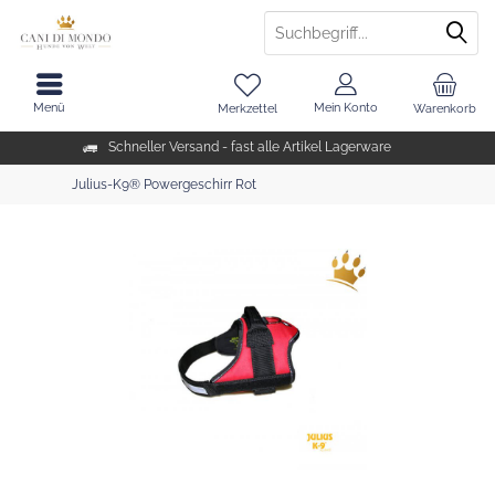
Menü
Mein Konto
Merkzettel
Warenkorb
Schneller Versand - fast alle Artikel Lagerware
Julius-K9® Powergeschirr Rot