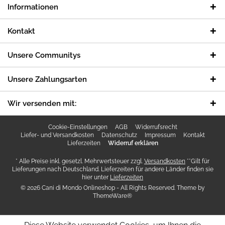
Informationen
Kontakt
Unsere Communitys
Unsere Zahlungsarten
Wir versenden mit:
Cookie-Einstellungen
AGB
Widerrufsrecht
Liefer- und Versandkosten
Datenschutz
Impressum
Kontakt
Lieferzeiten
Widerruf erklären
* Alle Preise inkl. gesetzl. Mehrwertsteuer zzgl.
Versandkosten
**Gilt für
Lieferungen nach Deutschland. Lieferzeiten für andere Länder finden sie
hier unter
Lieferzeiten
© 2026 Cani di Mondo Onlineshop - All Rights Reserved. Theme by
ThemeWare®