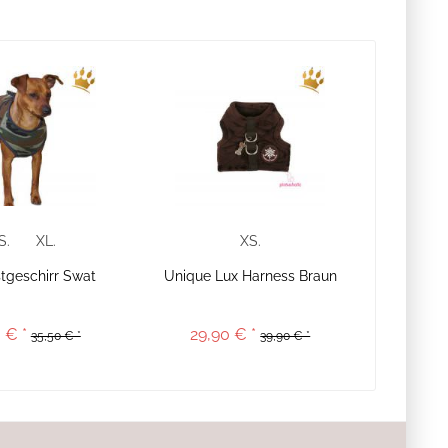
S.
XL.
XS.
stgeschirr Swat
Unique Lux Harness Braun
 € *
29,90 € *
35,50 € *
39,90 € *