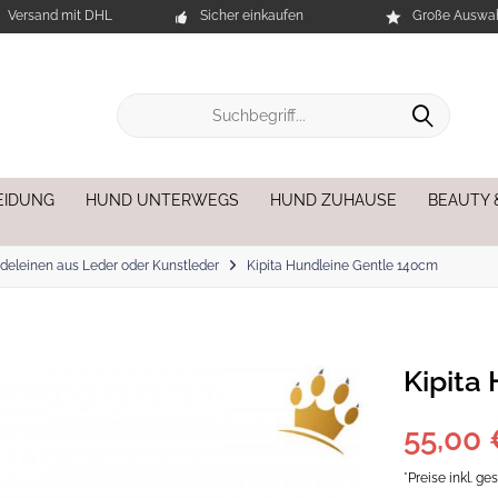
Versand mit DHL
Sicher einkaufen
Große Auswah
EIDUNG
HUND UNTERWEGS
HUND ZUHAUSE
BEAUTY 
deleinen aus Leder oder Kunstleder
Kipita Hundleine Gentle 140cm
Kipita
55,00 
*Preise inkl. g