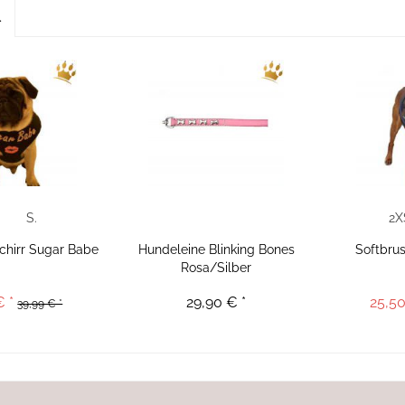
l
S.
2X
chirr Sugar Babe
Hundeleine Blinking Bones
Softbru
Rosa/Silber
€ *
29,90 € *
25,50
39,99 € *