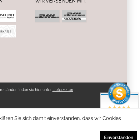
N
WIR VERSENDEN MIT:
re Länder finden sie hier unter
Lieferzeiten
SEHR GUT
lären Sie sich damit einverstanden, dass wir Cookies
4.94 / 5
aus 5 Bewertungen
bei: shopvote.de
Einverstanden