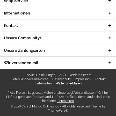
Shop Service
Informationen
Kontakt
Unsere Communitys
Unsere Zahlungsarten
Wir versenden mit:
Cookie-Einstellungen
AGB
Widerrufsrecht
Liefer- und Versandkosten
Datenschutz
Impressum
Kontakt
Lieferzeiten
Widerruf erklären
* Alle Preise inkl. gesetzl. Mehrwertsteuer zzgl.
Versandkosten
**Gilt für
Lieferungen nach Deutschland. Lieferzeiten für andere Länder finden sie
hier unter
Lieferzeiten
© 2026 Cani di Mondo Onlineshop - All Rights Reserved. Theme by
ThemeWare®