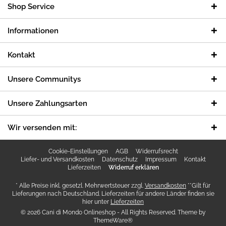
Shop Service
Informationen
Kontakt
Unsere Communitys
Unsere Zahlungsarten
Wir versenden mit:
Cookie-Einstellungen
AGB
Widerrufsrecht
Liefer- und Versandkosten
Datenschutz
Impressum
Kontakt
Lieferzeiten
Widerruf erklären
* Alle Preise inkl. gesetzl. Mehrwertsteuer zzgl.
Versandkosten
**Gilt für
Lieferungen nach Deutschland. Lieferzeiten für andere Länder finden sie
hier unter
Lieferzeiten
© 2026 Cani di Mondo Onlineshop - All Rights Reserved. Theme by
ThemeWare®