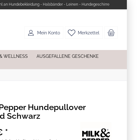
l an Hundebekleidung - Halsbänder - Leinen - Hundegeschirre
Mein Konto
Merkzettel
 & WELLNESS
AUSGEFALLENE GESCHENKE
 Pepper Hundepullover
rd Schwarz
€ *