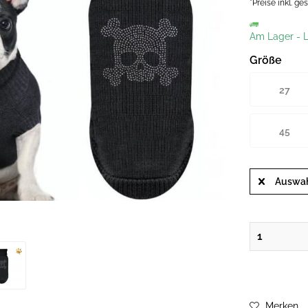
*Preise inkl. g
Am Lager
-
L
Größe
27
45
Auswah
Merken