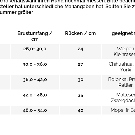
r Größenauswahl Ihren Hund nochmal messen. Bitte beacht
steller hat unterschiedliche Maßangaben hat.
Sollten Sie 
 Nummer größer
Brustumfang /
Rücken / cm
geeignet 
cm
26,0- 30,0
24
Welpe
Kleinrass
30,0 - 36,0
27
Chihuahua, 
Yorki
36,0 - 42,0
30
Bolonka, Pr
Rattler
42,0 - 48,0
35
Malteser
Zwergdac
48,0 - 54,0
40
Mops ,fr. B