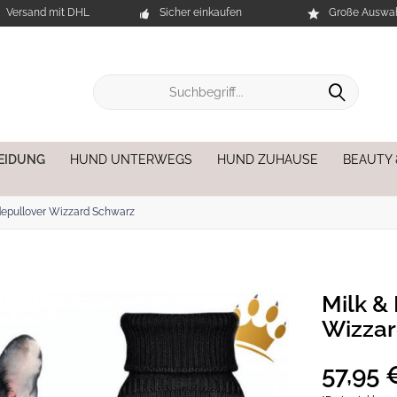
Versand mit DHL
Sicher einkaufen
Große Auswah
EIDUNG
HUND UNTERWEGS
HUND ZUHAUSE
BEAUTY
depullover Wizzard Schwarz
Milk &
Wizza
57,95 