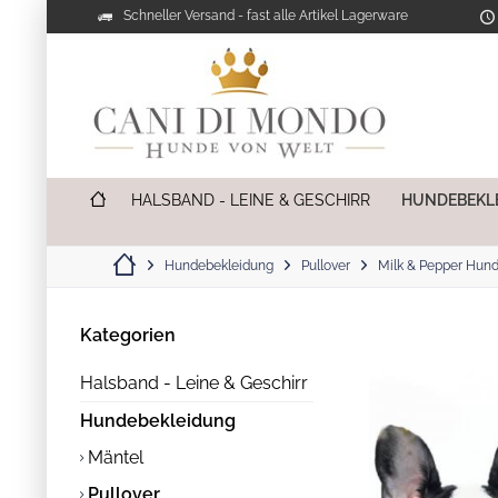
Schneller Versand - fast alle Artikel Lagerware
HALSBAND - LEINE & GESCHIRR
HUNDEBEKL
Hundebekleidung
Pullover
Milk & Pepper Hun
Kategorien
Halsband - Leine & Geschirr
Hundebekleidung
Mäntel
Pullover