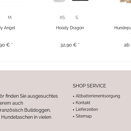
M.
XS.
S.
y Angel
Hoody Dragon
Hundepu
90 € *
32,90 € *
ab 
SHOP SERVICE
ör finden Sie ausgesuchtes
Altbatterienentsorgung
nderem auch
Kontakt
Lieferzeiten
anzösisch Bulldoggen,
Sitemap
 Hundetaschen in vielen