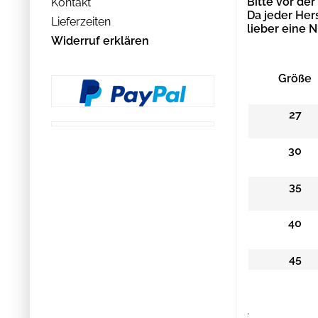
Bitte vor de
Kontakt
Da jeder Her
Lieferzeiten
lieber eine
Widerruf erklären
Größe
27
30
35
40
45
.