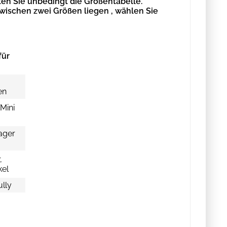
en Sie unbedingt die Größentabelle.
zwischen zwei Größen liegen , wählen Sie
für
n
en
Mini
ager
,
kel
ully