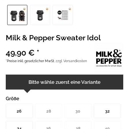
Milk & Pepper Sweater Idol
49,90 € *
*Preise inkl. gesetzlicher MwSt.
zzgl. Versandkosten
Bitte wähle zuerst eine Variante
Größe
26
28
30
32
34
36
38
40