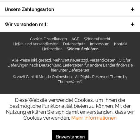
Unsere Zahlungsarten
Wir versenden mit:
Cookie-Einstellungen
AGB
Widerrufsrecht
Liefer- und Versandkosten
Datenschutz
Impressum
Kontakt
Lieferzeiten
Widerruf erklären
* Alle Preise inkl. gesetzl. Mehrwertsteuer zzgl.
Versandkosten
**Gilt für
Lieferungen nach Deutschland. Lieferzeiten für andere Länder finden sie
hier unter
Lieferzeiten
© 2026 Cani di Mondo Onlineshop - All Rights Reserved. Theme by
ThemeWare®
Diese Website verwendet Cookies, um Ihnen die
bestmögliche Funktionalität bieten zu können. Mit der
Nutzung erklären Sie sich damit einverstanden, dass wir
Cookies verwenden.
Mehr Informationen
SEHR GUT
(4.94 / 5)
aus
5
Bewertungen bei: shopvote.de ⓘ
Einverstanden
Informationen zur Echtheit der Bewertungen