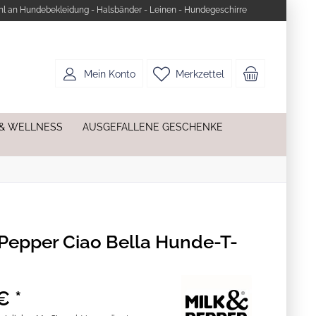
l an Hundebekleidung - Halsbänder - Leinen - Hundegeschirre
Mein Konto
Merkzettel
 & WELLNESS
AUSGEFALLENE GESCHENKE
 Pepper Ciao Bella Hunde-T-
€ *