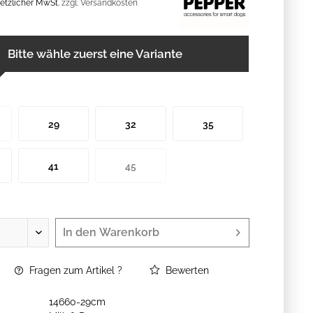
esetzlicher MwSt.
zzgl. Versandkosten
Bitte wähle zuerst eine Variante
29
32
35
41
45
In den
Warenkorb
Fragen zum Artikel ?
Bewerten
14660-29cm