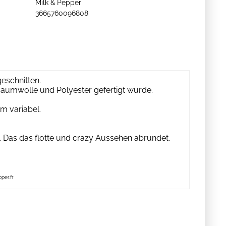
Milk & Pepper
3665760096808
geschnitten.
r Baumwolle und Polyester gefertigt wurde.
rm variabel.
. Das das flotte und crazy Aussehen abrundet.
per.fr