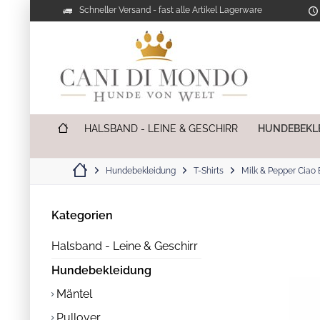
Schneller Versand - fast alle Artikel Lagerware
HALSBAND - LEINE & GESCHIRR
HUNDEBEKL
Hundebekleidung
T-Shirts
Milk & Pepper Ciao 
Kategorien
Halsband - Leine & Geschirr
Hundebekleidung
Mäntel
Pullover