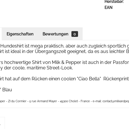
Hersteller:
EAN
Eigenschaften
Bewertungen
0
 Hundeshirt ist mega praktisch, aber auch zugleich sportlich 
t ist ideal in der Übergangszeit geeignet, da es aus leichte
 hochwertige Shirt von Milk & Pepper ist auch in der Passfo
y der coole, maritime Street-Look.
t hat auf dem Rücken einen coolen "Ciao Bella" Rückenprint
/ Blau
pper - ZI du Cormier - 5 rue Armand Mayer - 49300 Cholet - France - e-mail: contact@milkandpep
l