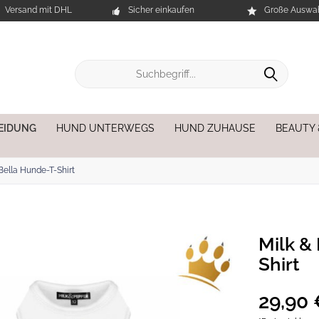
Versand mit DHL
Sicher einkaufen
Große Auswah
EIDUNG
HUND UNTERWEGS
HUND ZUHAUSE
BEAUTY
Bella Hunde-T-Shirt
Milk &
Shirt
29,90 