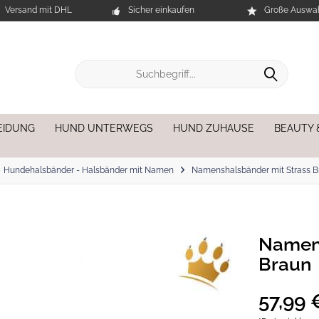
Versand mit DHL
Sicher einkaufen
Große Auswah
EIDUNG
HUND UNTERWEGS
HUND ZUHAUSE
BEAUTY 
Hundehalsbänder - Halsbänder mit Namen
Namenshalsbänder mit Strass B
Namens
Braun
57,99 