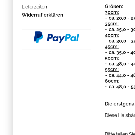
Größen:
Lieferzeiten
30cm:
Widerruf erklären
~ ca.
20,0 - 2
35cm:
~ ca.
25,0 - 3
40cm:
~ ca.
30,0 - 3
45cm:
~ ca.
35,0 - 4
50cm:
~ ca.
38,0 - 4
55cm:
~ ca.
44,0 - 4
60cm:
~ ca.
48,0 - 5
Die erstgena
Diese Halsbän
Bitte teilen 