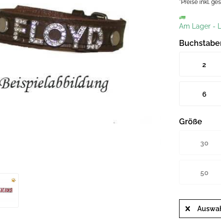
*Preise inkl. g
Am Lager
-
L
Buchstabe
2
Strassbuch
6
Strassbuch
Größe
30
50
Auswah