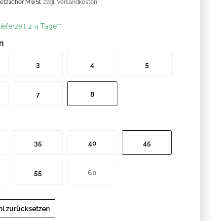
esetzlicher MwSt.
zzgl. Versandkosten
ieferzeit 2-4 Tage**
n
3
4
5
staben
Strassbuchstaben
Strassbuchstaben
Strassbuchstaben
7
8
staben
Strassbuchstaben
Strassbuchstaben
35
40
45
55
60
l zurücksetzen