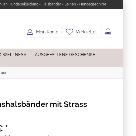
l an Hundebekleidung - Halsbänder - Leinen - Hundegeschirre
Mein Konto
Merkzettel
& WELLNESS
AUSGEFALLENE GESCHENKE
raun
halsbänder mit Strass
€ *