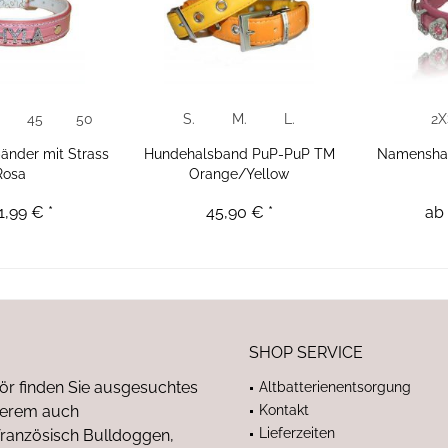
45
50
S.
M.
L.
2X
nder mit Strass
Hundehalsband PuP-PuP TM
Namensha
Rosa
Orange/Yellow
1,99 € *
45,90 € *
ab 
SHOP SERVICE
ör finden Sie ausgesuchtes
Altbatterienentsorgung
nderem auch
Kontakt
Lieferzeiten
anzösisch Bulldoggen,