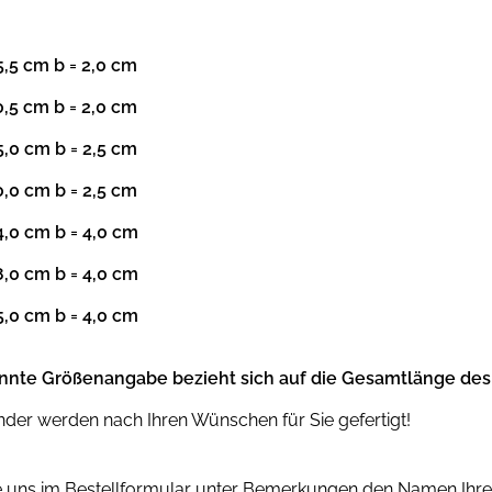
5,5
cm b =
2,0
cm
0,5
cm b =
2,0
cm
5,0
cm b =
2,5
cm
0,0
cm b =
2,5
cm
4,0
cm b =
4,0
cm
8,0
cm b =
4,0
cm
5,0
cm b =
4,0
cm
nnte Größenangabe bezieht sich auf die
Gesamtlänge
des
der werden nach Ihren Wünschen für Sie gefertigt!
Sie uns im Bestellformular unter Bemerkungen den Namen Ihr