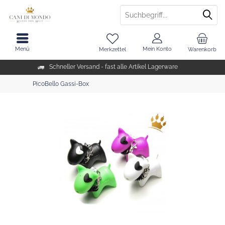
Menü
Mein Konto
Merkzettel
Warenkorb
Schneller Versand - fast alle Artikel Lagerware
PicoBello Gassi-Box