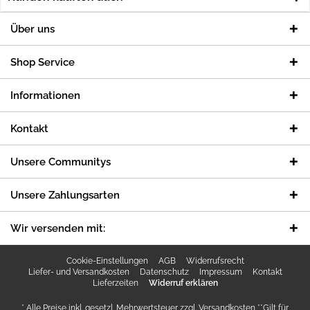
Über uns
Shop Service
Informationen
Kontakt
Unsere Communitys
Unsere Zahlungsarten
Wir versenden mit:
Cookie-Einstellungen
AGB
Widerrufsrecht
Liefer- und Versandkosten
Datenschutz
Impressum
Kontakt
Lieferzeiten
Widerruf erklären
* Alle Preise inkl. gesetzl. Mehrwertsteuer zzgl.
Versandkosten
**Gilt für