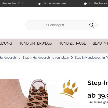
Versand mit DHL
Sicher einkaufen
Große Auswah
EIDUNG
HUND UNTERWEGS
HUND ZUHAUSE
BEAUTY 
Hundegeschirre - Step In Hundegeschirre verstellbar
Step-In Hundegeschirr P
Step-I
ab 39,
*Preise inkl. g