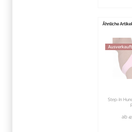
Ähnliche Artike
Ausverkauft
Step-In Hund
ab 4