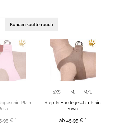
l
Kunden kauften auch
2XS.
M.
M/L
egeschirr Plain
Step-In Hundegeschirr Plain
Rosa
Fawn
5,95 € *
ab 45,95 € *