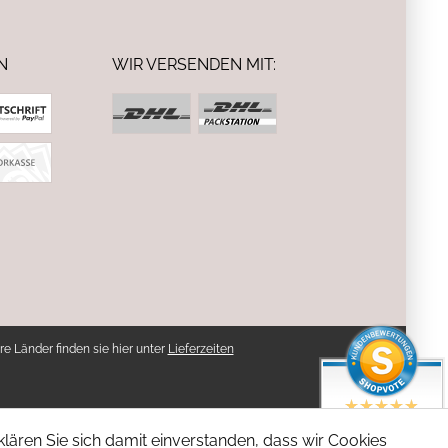
N
WIR VERSENDEN MIT:
re Länder finden sie hier unter
Lieferzeiten
SEHR GUT
lären Sie sich damit einverstanden, dass wir Cookies
4.94 / 5