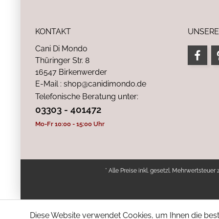
KONTAKT
UNSERE
Cani Di Mondo
Thüringer Str. 8
16547 Birkenwerder
E-Mail : shop@canidimondo.de
Telefonische Beratung unter:
03303 - 401472
Mo-Fr 10:00 - 15:00 Uhr
* Alle Preise inkl. gesetzl. Mehrwertsteuer 
Diese Website verwendet Cookies, um Ihnen die bestm