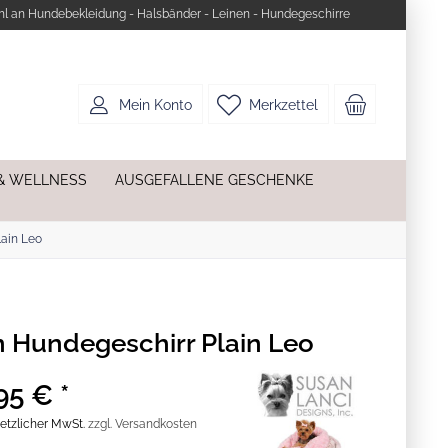
l an Hundebekleidung - Halsbänder - Leinen - Hundegeschirre
Mein Konto
Merkzettel
& WELLNESS
AUSGEFALLENE GESCHENKE
lain Leo
n Hundegeschirr Plain Leo
95 € *
esetzlicher MwSt.
zzgl. Versandkosten