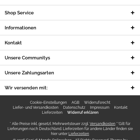
Shop Service
Informationen
Kontakt
Unsere Communitys
Unsere Zahlungsarten
Wir versenden mit:
Cookie-Einstellungen
AGB
Widerrufsrecht
Liefer- und Versandkosten
Datenschutz
Impressum
Kontakt
Lieferzeiten
Widerruf erklären
* Alle Preise inkl. gesetzl. Mehrwertsteuer zzgl.
Versandkosten
**Gilt für
Lieferungen nach Deutschland. Lieferzeiten für andere Länder finden sie
hier unter
Lieferzeiten