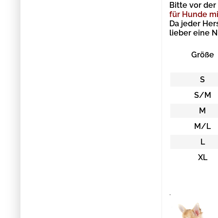
Bitte vor de
für Hunde mi
Da jeder Her
lieber eine 
Größe
S
S/M
M
M/L
L
XL
.