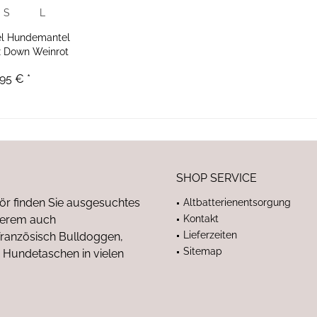
S
L
l Hundemantel
x Down Weinrot
95 € *
SHOP SERVICE
ör finden Sie ausgesuchtes
Altbatterienentsorgung
nderem auch
Kontakt
Lieferzeiten
anzösisch Bulldoggen,
Sitemap
 Hundetaschen in vielen