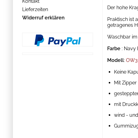
Kontakt
Der hohe Krag
Lieferzeiten
Widerruf erklären
Praktisch ist
getragenes H
Waschbar im 
Farbe
: Navy 
Modell
:
OW3
Keine Kap
Mit Zipper
gesteppte
mit Druck
wind - un
Gummizug 