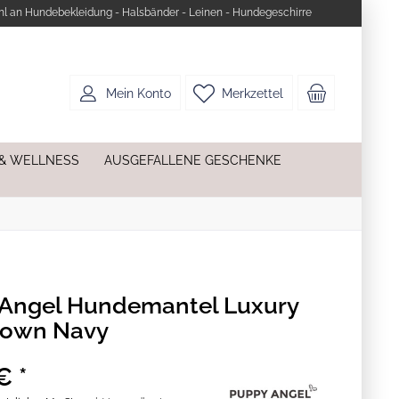
l an Hundebekleidung - Halsbänder - Leinen - Hundegeschirre
Mein Konto
Merkzettel
 & WELLNESS
AUSGEFALLENE GESCHENKE
Angel Hundemantel Luxury
Down Navy
€ *