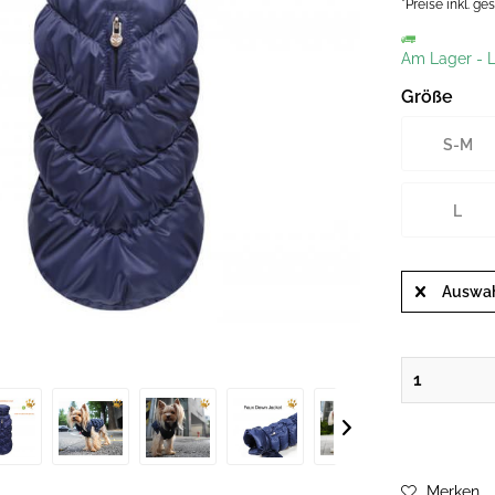
*Preise inkl. g
Am Lager
-
L
Größe
S-M
L
Auswah
Merken