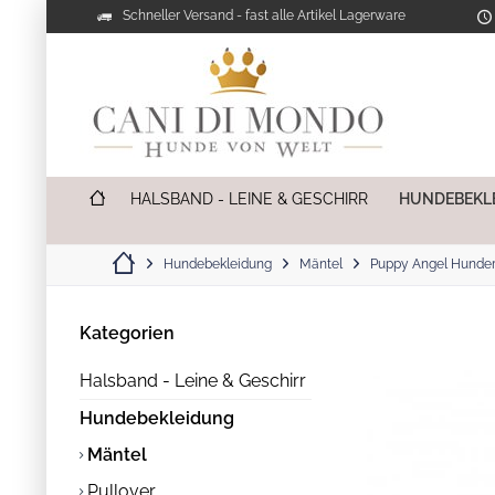
Schneller Versand - fast alle Artikel Lagerware
HALSBAND - LEINE & GESCHIRR
HUNDEBEKL
Hundebekleidung
Mäntel
Puppy Angel Hunde
Kategorien
Halsband - Leine & Geschirr
Hundebekleidung
Mäntel
Pullover