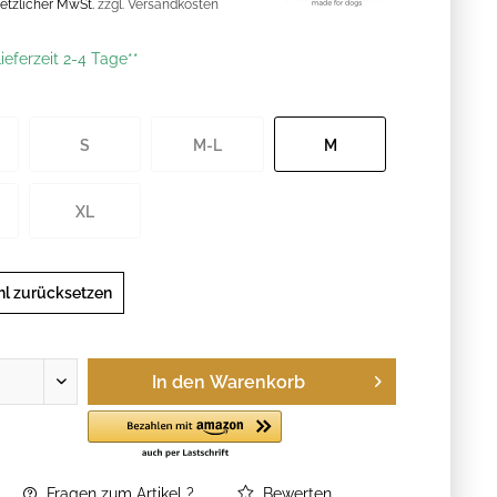
esetzlicher MwSt.
zzgl. Versandkosten
ieferzeit 2-4 Tage**
S
M-L
M
XL
l zurücksetzen
In den
Warenkorb
Fragen zum Artikel ?
Bewerten