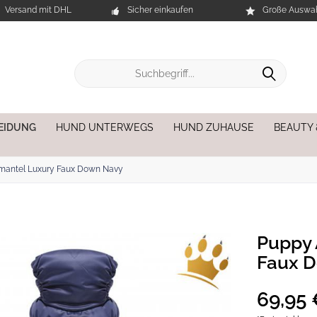
Versand mit DHL
Sicher einkaufen
Große Auswah
EIDUNG
HUND UNTERWEGS
HUND ZUHAUSE
BEAUTY
mantel Luxury Faux Down Navy
Puppy 
Faux 
69,95 