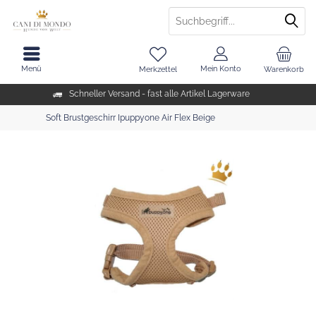
Menü
Mein Konto
Merkzettel
Warenkorb
Schneller Versand - fast alle Artikel Lagerware
Soft Brustgeschirr Ipuppyone Air Flex Beige