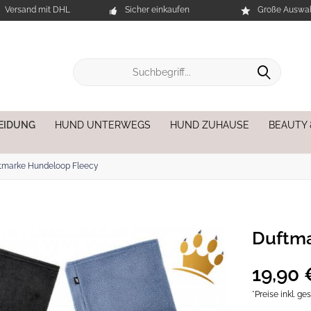
Versand mit DHL
Sicher einkaufen
Große Auswah
EIDUNG
HUND UNTERWEGS
HUND ZUHAUSE
BEAUTY
tmarke Hundeloop Fleecy
Duftma
19,90 
*Preise inkl. g