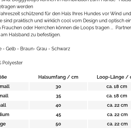
etragen werden
 Jahreszeit schützend für den Hals Ihres Hundes vor Wind un
Sie sind praktisch und wirklich cool vom Design und optisch ei
Frauchen oder Herrchen können die Loops tragen ... Partnerl
 am Halsband zu befestigen.
e - Gelb - Braun- Grau - Schwarz
% Polyester
öße
Halsumfang / cm
Loop-Länge /
mall
30
ca. 18 cm
mall
35
ca. 18 cm
all
40
ca. 22 cm
ium
45
ca. 22 cm
rge
50
ca. 22 cm