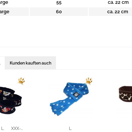
arge
55
ca. 22 cm
arge
60
ca. 22 cm
l
Kunden kauften auch
L.
XXX-Large
L.