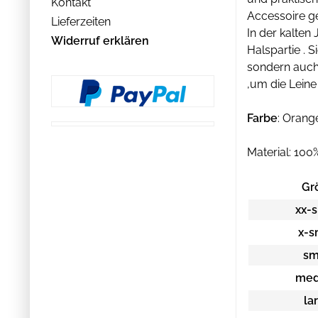
Kontakt
Accessoire g
Lieferzeiten
In der kalten
Widerruf erklären
Halspartie . 
sondern auch 
,um die Leine
Farbe
: Orang
Material: 100
Gr
xx-s
x-s
sm
med
la