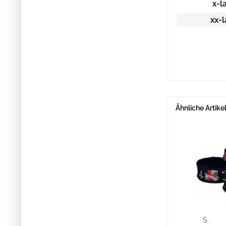
x-l
xx-l
Ähnliche Artike
S.