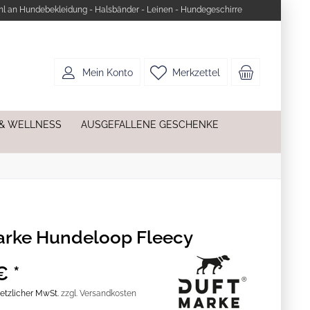
l an Hundebekleidung - Halsbänder - Leinen - Hundegeschirre
Mein Konto
Merkzettel
 & WELLNESS
AUSGEFALLENE GESCHENKE
rke Hundeloop Fleecy
€ *
esetzlicher MwSt.
zzgl. Versandkosten