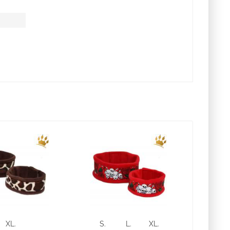
XL.
S.
L.
XL.