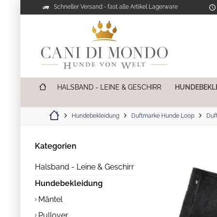
Schneller Versand - fast alle Artikel Lagerware
HALSBAND - LEINE & GESCHIRR
HUNDEBEKL
Hundebekleidung
Duftmarke Hunde Loop
Duf
Kategorien
Halsband - Leine & Geschirr
Hundebekleidung
Mäntel
Pullover