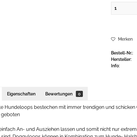
Merken
Bestell-Nr.:
Hersteller:
Info:
Eigenschaften
Bewertungen
0
te Hundeloops bestechen mit immer trendigen und schicken 
 geboten
 einfach An- und Ausziehen lassen und somit nicht nur extrem
h sind. Doggyloops können in Kombination zum Hunde- Halsb