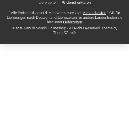
Lieferzeiten
Widerruf erklären
* Alle Preise inkl. gesetzl. Mehrwertsteuer zzgl.
Versandkosten
**Gilt für
Lieferungen nach Deutschland. Lieferzeiten für andere Länder finden sie
hier unter
Lieferzeiten
© 2026 Cani di Mondo Onlineshop - All Rights Reserved. Theme by
ThemeWare®