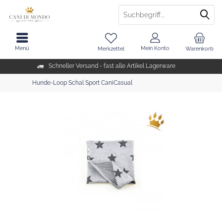
Menü
Mein Konto
Merkzettel
Warenkorb
Schneller Versand - fast alle Artikel Lagerware
Hunde-Loop Schal Sport CaniCasual