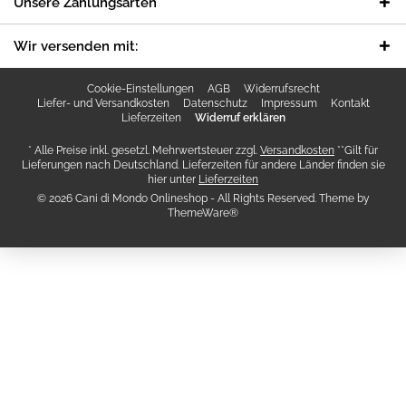
Unsere Zahlungsarten
Wir versenden mit:
Cookie-Einstellungen
AGB
Widerrufsrecht
Liefer- und Versandkosten
Datenschutz
Impressum
Kontakt
Lieferzeiten
Widerruf erklären
* Alle Preise inkl. gesetzl. Mehrwertsteuer zzgl.
Versandkosten
**Gilt für
Lieferungen nach Deutschland. Lieferzeiten für andere Länder finden sie
hier unter
Lieferzeiten
© 2026 Cani di Mondo Onlineshop - All Rights Reserved. Theme by
ThemeWare®