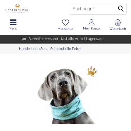
Menü
Mein Konto
Merkzettel
Warenkorb
Schneller Versand - fast alle Artikel Lagerware
Hunde-Loop Schal Schickobello Petrol