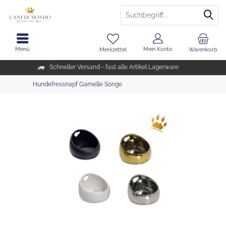
Menü
Mein Konto
Merkzettel
Warenkorb
Schneller Versand - fast alle Artikel Lagerware
Hundefressnapf Gamelle Songe