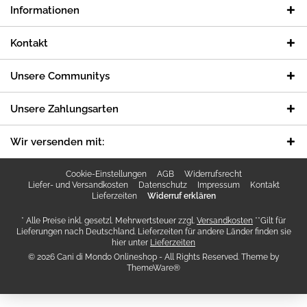
Informationen
Kontakt
Unsere Communitys
Unsere Zahlungsarten
Wir versenden mit:
Cookie-Einstellungen
AGB
Widerrufsrecht
Liefer- und Versandkosten
Datenschutz
Impressum
Kontakt
Lieferzeiten
Widerruf erklären
* Alle Preise inkl. gesetzl. Mehrwertsteuer zzgl.
Versandkosten
**Gilt für
Lieferungen nach Deutschland. Lieferzeiten für andere Länder finden sie
hier unter
Lieferzeiten
© 2026 Cani di Mondo Onlineshop - All Rights Reserved. Theme by
ThemeWare®