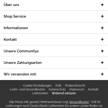
Über uns
Shop Service
Informationen
Kontakt
Unsere Communitys
Unsere Zahlungsarten
Wir versenden mit:
Cookie-Einstellungen
AGB
Widerrufsrecht
Liefer- und Versandkosten
Datenschutz
Impressum
Kontakt
Lieferzeiten
Widerruf erklären
* Alle Preise inkl. gesetzl. Mehrwertsteuer zzgl.
Versandkosten
**Gilt für
Lieferungen nach Deutschland. Lieferzeiten für andere Länder finden sie