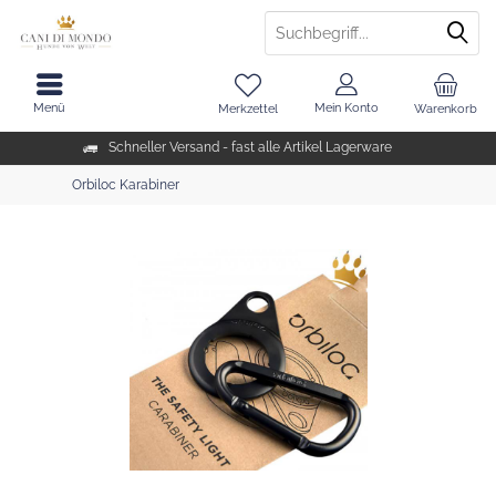
Menü
Mein Konto
Merkzettel
Warenkorb
Schneller Versand - fast alle Artikel Lagerware
Orbiloc Karabiner