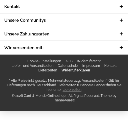
Kontakt
Unsere Communitys
Unsere Zahlungsarten
Wir versenden mit:
Cookie-Einstellungen
AGB
Widerrufsrecht
Liefer- und Versandkosten
Datenschutz
Impressum
Kontakt
Lieferzeiten
Widerruf erklären
* Alle Preise inkl. gesetzl. Mehrwertsteuer zzgl.
Versandkosten
**Gilt für
Lieferungen nach Deutschland. Lieferzeiten für andere Länder finden sie
hier unter
Lieferzeiten
© 2026 Cani di Mondo Onlineshop - All Rights Reserved. Theme by
ThemeWare®