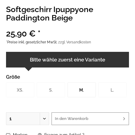
Softgeschirr Ipuppyone
Paddington Beige
25,90 € *
*Preise inkl. gesetzlicher MwSt.
zzgl. Versandkosten
Bitte wähle zuerst eine Variante
Größe
XS.
S.
M.
L.
In den
Warenkorb