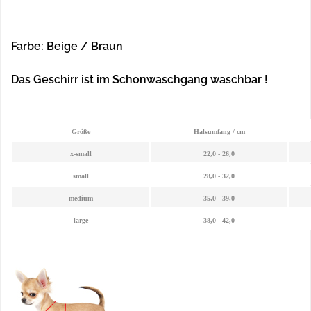
Farbe:
Beige
/ Braun
Das Geschirr ist im Schonwaschgang waschbar !
Größe
Halsumfang / cm
x-small
22,0 - 26,0
small
28,0 - 32,0
medium
35,0 - 39,0
large
38,0 - 42,0