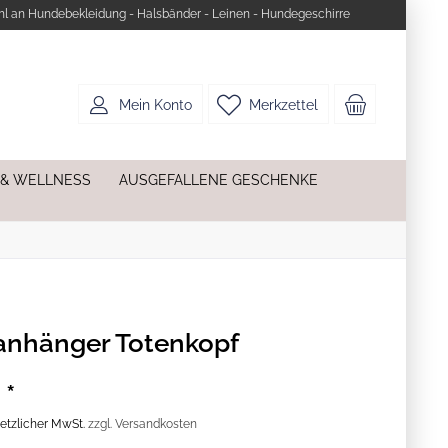
l an Hundebekleidung - Halsbänder - Leinen - Hundegeschirre
Mein Konto
Merkzettel
 & WELLNESS
AUSGEFALLENE GESCHENKE
anhänger Totenkopf
 *
esetzlicher MwSt.
zzgl. Versandkosten