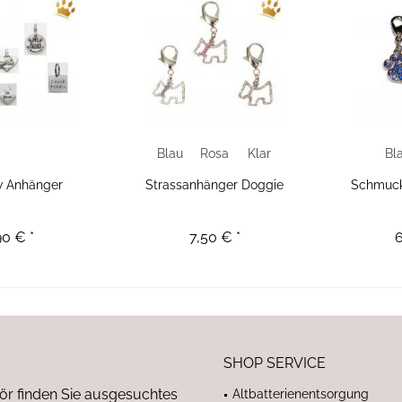
Blau
Rosa
Klar
Bl
w Anhänger
Strassanhänger Doggie
Schmuc
90 € *
7,50 € *
6
SHOP SERVICE
ör finden Sie ausgesuchtes
Altbatterienentsorgung