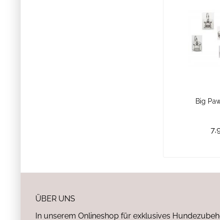
Big Pa
7,
ÜBER UNS
In unserem Onlineshop für exklusives Hundezubeh