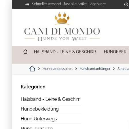
Schneller Versand - fast alle Artikel Lagerware
HALSBAND - LEINE & GESCHIRR
HUNDEBEKL
Hundeaccessoires
Halsbandanhänger
Strass
Kategorien
Halsband - Leine & Geschirr
Hundebekleidung
Hund Unterwegs
Hund Zuhause