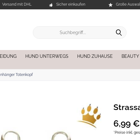
Versand mit DHL
Sicher einkaufen
Große Auswah
EIDUNG
HUND UNTERWEGS
HUND ZUHAUSE
BEAUTY
anhänger Totenkopf
Strass
6,99 €
*Preise inkl. g