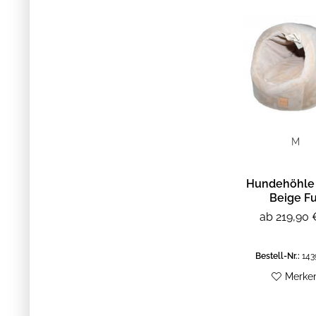
Camel
Aubergine
Mint
Hellbraun
Steingrau
Graphit
M
Hundehöhle 
Beige Fu
ab 219,90 
Bestell-Nr.:
143
Merke