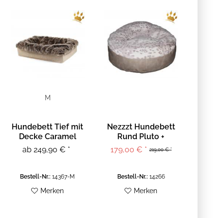
M
Hundebett Tief mit
Nezzzt Hundebett
Decke Caramel
Rund Pluto +
Meliert
Artemis M
ab 249,90 € *
179,00 € *
219,00 € *
Bestell-Nr.:
14367-M
Bestell-Nr.:
14266
Merken
Merken