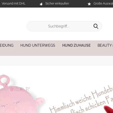
Versand mit DHL
Sicher einkaufen
Große Auswah
EIDUNG
HUND UNTERWEGS
HUND ZUHAUSE
BEAUTY