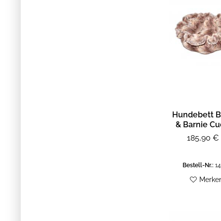
Hundebett B
& Barnie Cu
Pod - Si
185,90 € 
Bestell-Nr.:
14
Merke