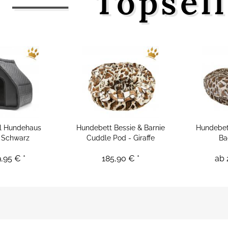
Topsel
l Hundehaus
Hundebett Bessie & Barnie
Hundebett
d Schwarz
Cuddle Pod - Giraffe
Ba
,95 € *
185,90 € *
ab 