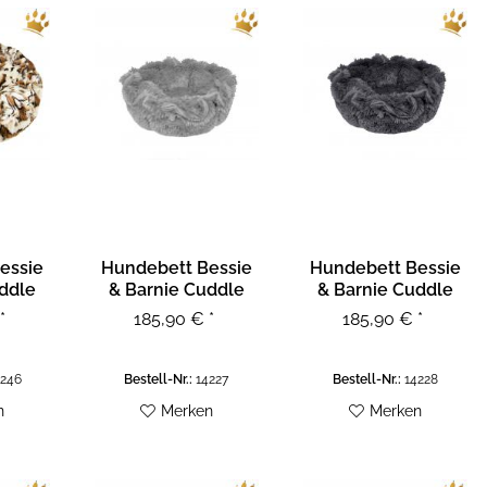
essie
Hundebett Bessie
Hundebett Bessie
ddle
& Barnie Cuddle
& Barnie Cuddle
ffe
Pod - Siberian...
Pod -...
*
185,90 € *
185,90 € *
246
Bestell-Nr.:
14227
Bestell-Nr.:
14228
n
Merken
Merken