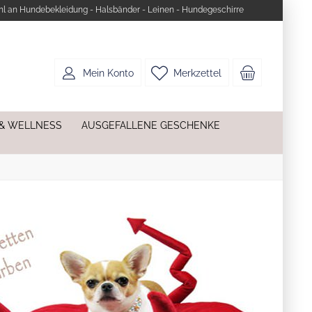
l an Hundebekleidung - Halsbänder - Leinen - Hundegeschirre
Mein Konto
Merkzettel
 & WELLNESS
AUSGEFALLENE GESCHENKE