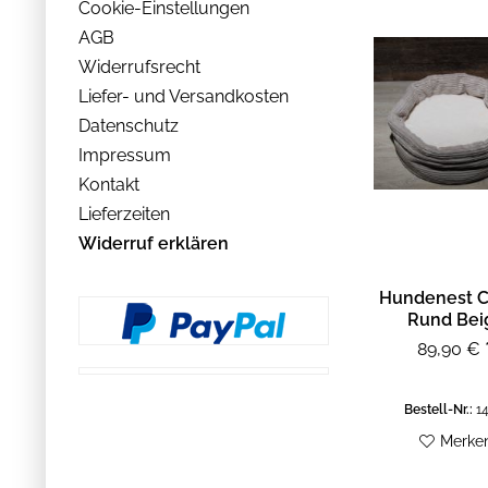
Reißverschluss
Cookie-Einstellungen
Multi
Susan Lanci
Kunststoff
verstellbar
AGB
Beige
The Royal Dog & Cat
Mischgewebe
Tragehenkel
Creme
Widerrufsrecht
Cord
verstärkter Boden
Anthrazit
Liefer- und Versandkosten
Vlies
beidseitig verwendbar
Grün
Datenschutz
Microfaser
herausnehmbares Innenkissen
Goldfarben
Impressum
Polyfill
Weiß
Kontakt
Grau
Lieferzeiten
Schlamm
Widerruf erklären
Hellgrau
Caramel
Hundenest C
Rund Bei
Sand
Leo
89,90 € 
Flieder
Bordeaux
Bestell-Nr.:
14
Cognac
Merke
Taupe