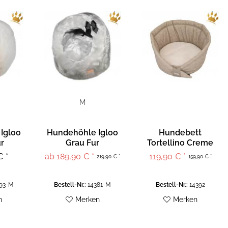
M
Igloo
Hundehöhle Igloo
Hundebett
r
Grau Fur
Tortellino Creme
Vintage
€ *
ab 189,90 € *
119,90 € *
219,90 € *
159,90 € *
93-M
Bestell-Nr.:
14381-M
Bestell-Nr.:
14392
n
Merken
Merken