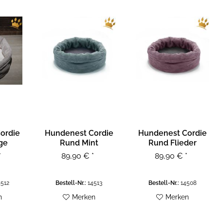
ordie
Hundenest Cordie
Hundenest Cordie
ge
Rund Mint
Rund Flieder
*
89,90 € *
89,90 € *
512
Bestell-Nr.:
14513
Bestell-Nr.:
14508
n
Merken
Merken