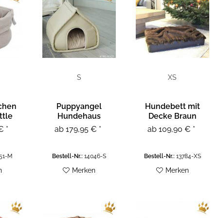
S
XS
chen
Puppyangel
Hundebett mit
ttle
Hundehaus
Decke Braun
ige
Quiltted Creme
€ *
ab 179,95 € *
ab 109,90 € *
51-M
Bestell-Nr.:
14046-S
Bestell-Nr.:
13784-XS
n
Merken
Merken