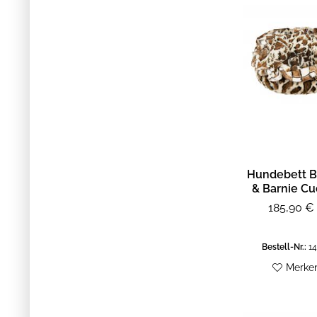
Hundebett B
& Barnie Cu
Pod - Gira
185,90 € 
Bestell-Nr.:
14
Merke