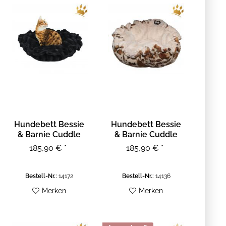
Hundebett Bessie
Hundebett Bessie
& Barnie Cuddle
& Barnie Cuddle
Pod - Black Puma
Pod - Giraffe...
185,90 € *
185,90 € *
Bestell-Nr.:
14172
Bestell-Nr.:
14136
Merken
Merken