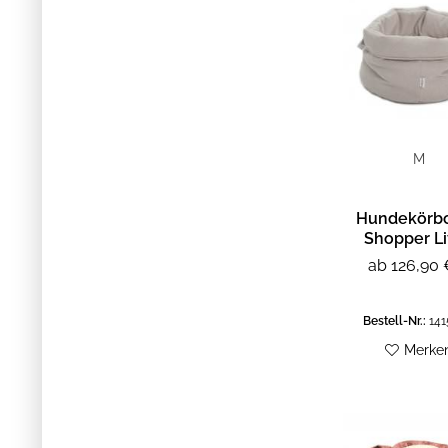
M
Hundekörb
Shopper Li
Basket Be
ab 126,90 
Bestell-Nr.:
141
Merke