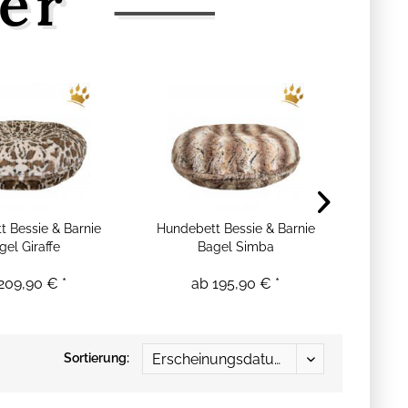
ler
 Bessie & Barnie
Hundebett Bessie & Barnie
Hundebe
gel Giraffe
Bagel Simba
209,90 € *
ab 195,90 € *
ab 1
Sortierung: