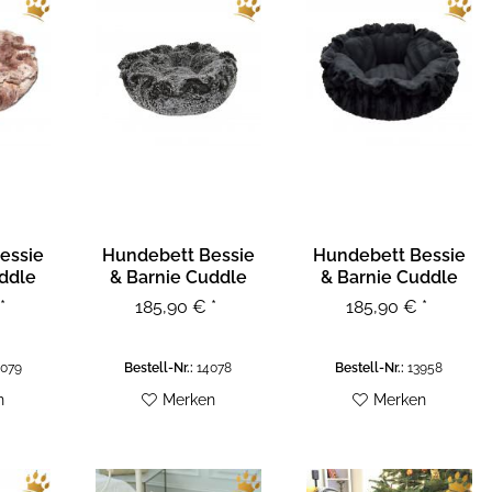
essie
Hundebett Bessie
Hundebett Bessie
ddle
& Barnie Cuddle
& Barnie Cuddle
mba
Pod - Midnight...
Pod - Gravel...
*
185,90 € *
185,90 € *
079
Bestell-Nr.:
14078
Bestell-Nr.:
13958
n
Merken
Merken