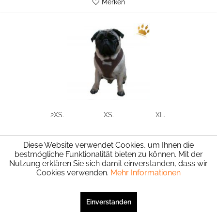
Merken
2XS.
XS.
XL.
Softgeschirr Boneville
Diese Website verwendet Cookies, um Ihnen die
bestmögliche Funktionalität bieten zu können. Mit der
Nutzung erklären Sie sich damit einverstanden, dass wir
19,95 € *
23,95 € *
Cookies verwenden.
Mehr Informationen
Bestell-Nr.:
11162-10-XXS
SEHR GUT
(4.94 / 5)
aus
5
Bewertungen bei: shopvote.de ⓘ
Einverstanden
Merken
Informationen zur Echtheit der Bewertungen