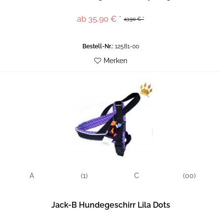
ab 35,90 € *
43,90 € *
Bestell-Nr.:
12581-00
Merken
A
(1)
C
(00)
Jack-B Hundegeschirr Lila Dots