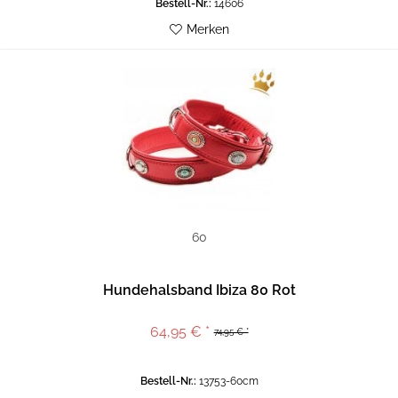
Bestell-Nr.:
14606
Merken
60
Hundehalsband Ibiza 80 Rot
64,95 € *
74,95 € *
Bestell-Nr.:
13753-60cm