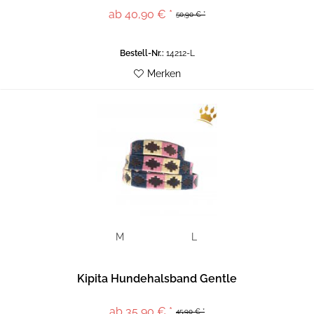
ab 40,90 € *
50,90 € *
Bestell-Nr.:
14212-L
Merken
M
L
Kipita Hundehalsband Gentle
ab 35,90 € *
45,90 € *