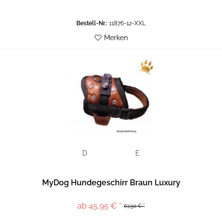
Bestell-Nr.:
11876-12-XXL
Merken
D
E
MyDog Hundegeschirr Braun Luxury
ab 45,95 € *
63,90 € *